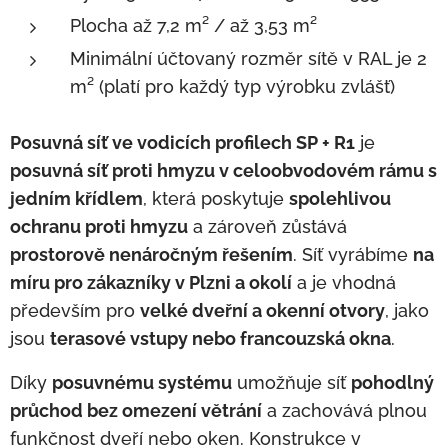
Plocha až 7,2 m² / až 3,53 m²
Minimální účtovaný rozměr sítě v RAL je 2
m² (platí pro každý typ výrobku zvlášť)
Posuvná síť ve vodicích profilech SP + R1
je
posuvná síť proti hmyzu v celoobvodovém rámu s
jedním křídlem
, která poskytuje
spolehlivou
ochranu proti hmyzu
a zároveň zůstává
prostorově nenáročným řešením
. Síť vyrábíme
na
míru pro zákazníky v Plzni a okolí
a je vhodná
především pro
velké dveřní a okenní otvory
, jako
jsou
terasové vstupy nebo francouzská okna
.
Díky
posuvnému systému
umožňuje síť
pohodlný
průchod bez omezení větrání
a zachovává plnou
funkčnost dveří nebo oken. Konstrukce v