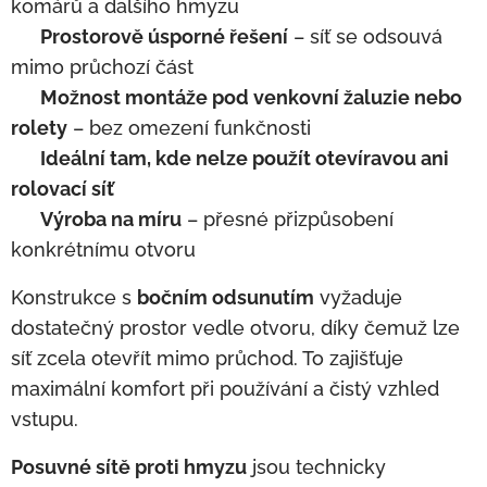
komárů a dalšího hmyzu
✅
Prostorově úsporné řešení
– síť se odsouvá
mimo průchozí část
✅
Možnost montáže pod venkovní žaluzie nebo
rolety
– bez omezení funkčnosti
✅
Ideální tam, kde nelze použít otevíravou ani
rolovací síť
✅
Výroba na míru
– přesné přizpůsobení
konkrétnímu otvoru
Konstrukce s
bočním odsunutím
vyžaduje
dostatečný prostor vedle otvoru, díky čemuž lze
síť zcela otevřít mimo průchod. To zajišťuje
maximální komfort při používání a čistý vzhled
vstupu.
Posuvné sítě proti hmyzu
jsou technicky