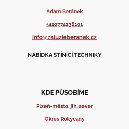
Adam Beránek
+420774238191
info@zaluzieberanek.cz
NABÍDKA STÍNÍCÍ TECHNIKY
KDE PŮSOBÍME
Plzeň-město, jih, sever
Okres Rokycany