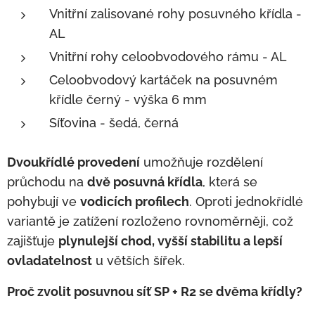
Vnitřní zalisované rohy posuvného křídla -
AL
Vnitřní rohy celoobvodového rámu - AL
Celoobvodový kartáček na posuvném
křídle černý - výška 6 mm
Síťovina - šedá, černá
Dvoukřídlé provedení
umožňuje rozdělení
průchodu na
dvě posuvná křídla
, která se
pohybují ve
vodicích profilech
. Oproti jednokřídlé
variantě je zatížení rozloženo rovnoměrněji, což
zajišťuje
plynulejší chod, vyšší stabilitu a lepší
ovladatelnost
u větších šířek.
Proč zvolit posuvnou síť SP + R2 se dvěma křídly?