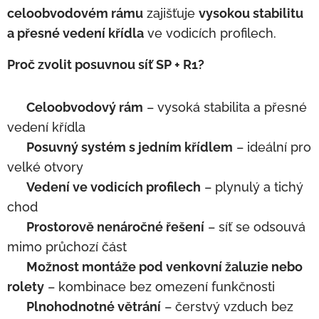
celoobvodovém rámu
zajišťuje
vysokou stabilitu
a přesné vedení křídla
ve vodicích profilech.
Proč zvolit posuvnou síť SP + R1?
✅
Celoobvodový rám
– vysoká stabilita a přesné
vedení křídla
✅
Posuvný systém s jedním křídlem
– ideální pro
velké otvory
✅
Vedení ve vodicích profilech
– plynulý a tichý
chod
✅
Prostorově nenáročné řešení
– síť se odsouvá
mimo průchozí část
✅
Možnost montáže pod venkovní žaluzie nebo
rolety
– kombinace bez omezení funkčnosti
✅
Plnohodnotné větrání
– čerstvý vzduch bez