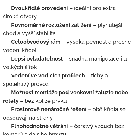
✅
Dvoukřídlé provedení
– ideální pro extra
široké otvory
✅
Rovnoměrné rozložení zatížení
– plynulejší
chod a vyšší stabilita
✅
Celoobvodový rám
– vysoká pevnost a přesné
vedení křídel
✅
Lepší ovladatelnost
– snadná manipulace i u
velkých šířek
✅
Vedení ve vodicích profilech
– tichý a
spolehlivý provoz
✅
Možnost montáže pod venkovní žaluzie nebo
rolety
– bez kolize prvků
✅
Prostorově nenáročné řešení
– obě křídla se
odsouvají na strany
✅
Plnohodnotné větrání
– čerstvý vzduch bez
komárů a dalšího hmyzu