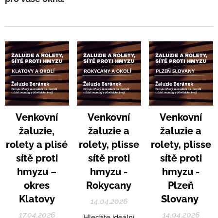
V
enkovní
Venkovní
Venkovní
žaluzie,
žaluzie a
žaluzie a
rolety a plisé
rolety, plisse
rolety, plisse
sítě proti
sítě proti
sítě proti
hmyzu –
hmyzu -
hmyzu -
okres
Rokycany
Plzeň
Klatovy
Slovany
14.04.2026
17.04.2026
14.04.2026
Hledáte ideální