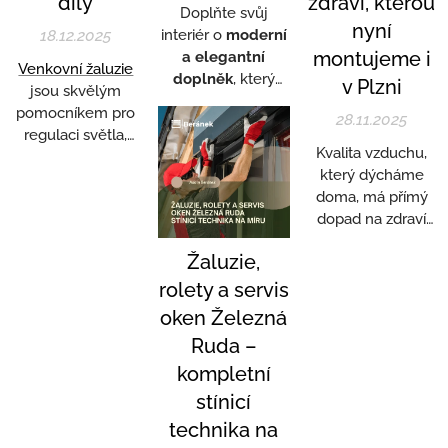
díly
zdraví, kterou
řešení v Plzni a
Doplňte svůj
vysvětlí, jak
nyní
okolí.
18.12.2025
interiér o
moderní
objednání...
montujeme i
a elegantní
Venkovní žaluzie
doplněk
, který
v Plzni
jsou skvělým
spojuje funkčnost,
pomocníkem pro
28.11.2025
design a dlouhou
regulaci světla,
životnost. Do
Kvalita vzduchu,
teploty i soukromí.
našeho portfolia
který dýcháme
Denním
nově zařazujeme
doma, má přímý
používáním,
plissovanou
dopad na zdraví
povětrnostními
(skládanou)
celé rodiny.
vlivy nebo
okenní síť
Žaluzie,
Výfukové plyny,
mechanickým
Harmony
smog, jemný
rolety a servis
opotřebením však
SPHOK21
, která
prach, pyly,
může dojít k
oken Železná
představuje
cigaretový kouř
poruše. Naše firma
praktickou
Ruda –
nebo spory plísní
ŽALUZIE
ochranu interiéru
kompletní
pronikají do
BERÁNEK
zajišťuje
proti nežádoucímu
interiéru i při
opravy
stínicí
hmyzu a zároveň
běžném větrání.
venkovních žaluzií
technika na
perfektně zapadá
v Plzni
a okolí –