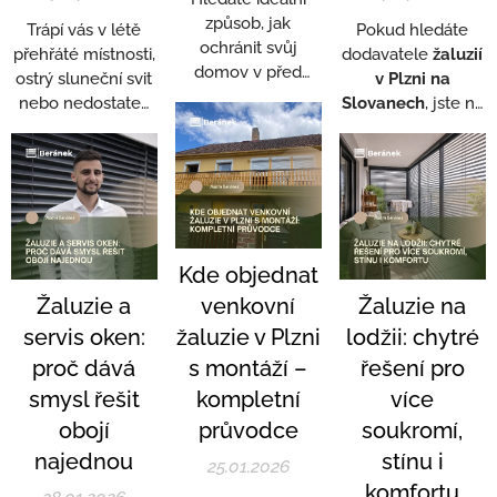
způsob, jak
Trápí vás v létě
Pokud hledáte
ochránit svůj
přehřáté místnosti,
dodavatele
žaluzií
domov v před
ostrý sluneční svit
v Plzni na
horkem, sluncem i
nebo nedostatek
Slovanech
, jste na
zvědavými
soukromí?
správném místě!
pohledy?
Venkovní žaluzie
ŽALUZIE
Venkovní žaluzie
představují
BERÁNEK je
jsou praktickým a
osvědčený
plzeňská firma
s
oblíbeným
způsob, jak tyto
dlouholetými
řešením, které
problémy vyřešit
zkušenostmi v
přináší nejen
Kde objednat
jedním tahem – a
oblasti stínící
komfort, ale i
navíc vám
techniky. Od roku
Žaluzie a
venkovní
Žaluzie na
dlouhodobou
pomohou výrazně
2020 pomáháme
servis oken:
žaluzie v Plzni
lodžii: chytré
úsporu energie.
snížit výdaje za
lidem žít a
proč dává
s montáží –
řešení pro
klimatizaci.
pracovat v
smysl řešit
kompletní
prostředí, které je
více
pohodlné, funkční
obojí
průvodce
soukromí,
a zároveň
najednou
stínu i
25.01.2026
esteticky příjemné
komfortu
podle jejich