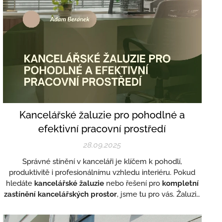
Kancelářské žaluzie pro pohodlné a
efektivní pracovní prostředí
28.09.2025
Správné stínění v kanceláři je klíčem k pohodlí,
produktivitě i profesionálnímu vzhledu interiéru. Pokud
hledáte
kancelářské žaluzie
nebo řešení pro
kompletní
zastínění kancelářských prostor
, jsme tu pro vás. Žaluzie
Beránek nabízí široký výběr produktů a služeb, které vám
zajistí dokonalou regulaci světla, ochranu před