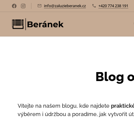
info@zaluzieberanek.cz
+420 774 238 191
Blog o
Vítejte na našem blogu, kde najdete
praktické
výběrem i údržbou a poradíme, jak vytvořit ú