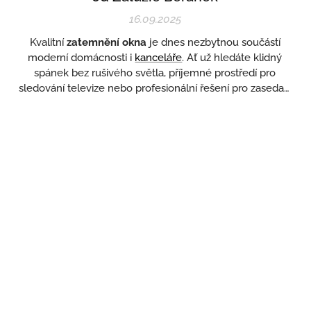
16.09.2025
Kvalitní
zatemnění okna
je dnes nezbytnou součástí
moderní domácnosti i
kanceláře
. Ať už hledáte klidný
spánek bez rušivého světla, příjemné prostředí pro
sledování televize nebo profesionální řešení pro zasedací
místnost, nabízíme produkty, které splní i ty nejnáročnější
požadavky.