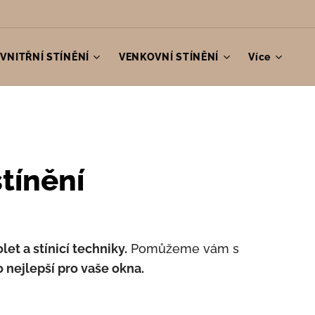
VNITŘNÍ STÍNĚNÍ
VENKOVNÍ STÍNĚNÍ
Více
stínění
olet a stínicí techniky.
Pomůžeme vám s
o nejlepší pro vaše okna.