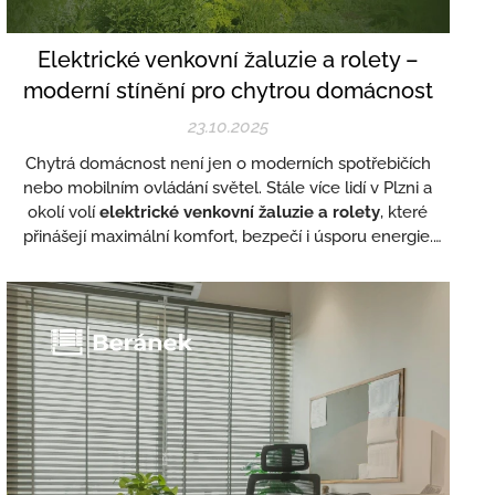
Elektrické venkovní žaluzie a rolety –
moderní stínění pro chytrou domácnost
23.10.2025
Chytrá domácnost není jen o moderních spotřebičích
nebo mobilním ovládání světel. Stále více lidí v Plzni a
okolí volí
elektrické venkovní žaluzie a rolety
, které
přinášejí maximální komfort, bezpečí i úsporu energie.
Společnost
Žaluzie Beránek
se specializuje na
instalaci
a montáž elektrických žaluzií a rolet
v Plzni i celém
Plzeňském kraji.