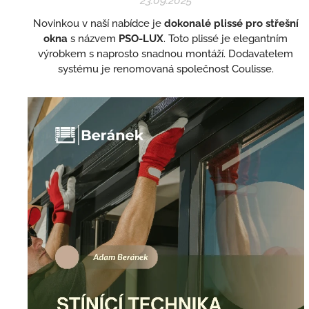
23.09.2025
Novinkou v naší nabídce je
dokonalé plissé pro střešní
okna
s názvem
PSO-LUX
. Toto plissé je elegantním
výrobkem s naprosto snadnou montáží. Dodavatelem
systému je renomovaná společnost Coulisse.