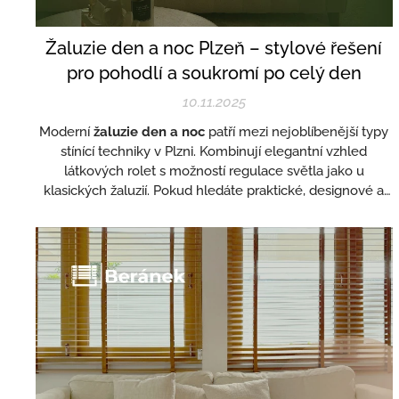
Žaluzie den a noc Plzeň – stylové řešení
pro pohodlí a soukromí po celý den
10.11.2025
Moderní
žaluzie den a noc
patří mezi nejoblíbenější typy
stínící techniky v Plzni. Kombinují elegantní vzhled
látkových rolet s možností regulace světla jako u
klasických žaluzií. Pokud hledáte praktické, designové a
cenově dostupné řešení,
ŽALUZIE BERÁNEK
z Plzně vám
nabízí široký výběr žaluzií den a noc na míru.