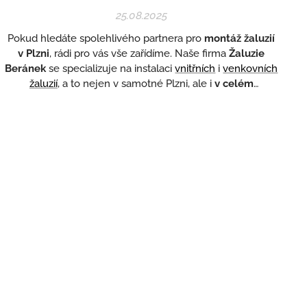
25.08.2025
Pokud hledáte spolehlivého partnera pro
montáž žaluzií
v Plzni
, rádi pro vás vše zařídíme. Naše firma
Žaluzie
Beránek
se specializuje na instalaci
vnitřních
i
venkovních
žaluzií
, a to nejen v samotné Plzni, ale i
v celém
Plzeňském kraji
. Díky našim zkušenostem a poctivému
přístupu vám zajistíme kvalitní
stínící techniku
za férovou
cenu.