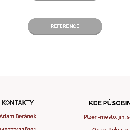
REFERENCE
KONTAKTY
KDE PŮSOBÍ
Adam Beránek
Plzeň-město, jih, 
+420774238191
Okres Rokycan