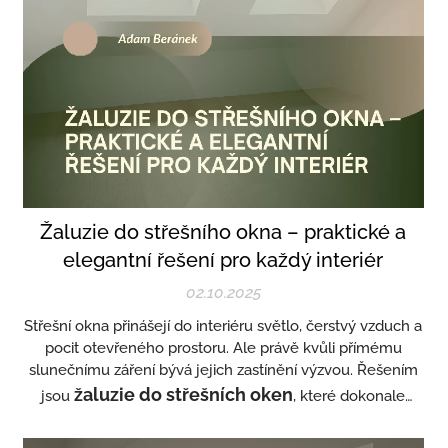
Žaluzie do střešního okna – praktické a
elegantní řešení pro každý interiér
02.10.2025
Střešní okna přinášejí do interiéru světlo, čerstvý vzduch a
pocit otevřeného prostoru. Ale právě kvůli přímému
slunečnímu záření bývá jejich zastínění výzvou. Řešením
žaluzie do střešních oken
jsou
, které dokonale
regulují světlo, teplotu i soukromí – a zároveň elegantně
doplňují vzhled interiéru.