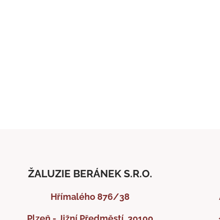
ŽALUZIE BERÁNEK S.R.O.
Hřímalého 876/38
Plzeň - Jižní Předměstí, 30100