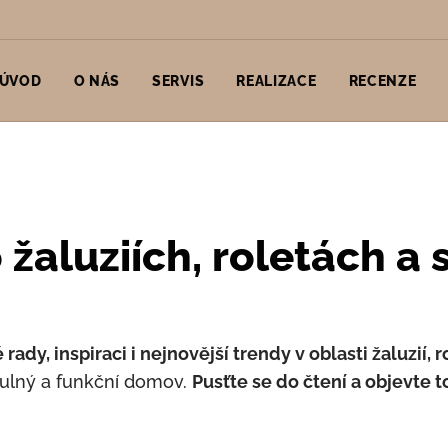
ÚVOD
O NÁS
SERVIS
REALIZACE
RECENZE
 žaluziích, roletách a 
 rady, inspiraci i nejnovější trendy v oblasti žaluzií, r
tulný a funkční domov.
Pusťte se do čtení a objevte t