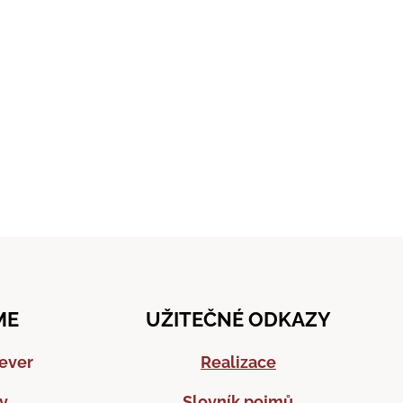
ME
UŽITEČNÉ ODKAZY
sever
Realizace
y
Slovník pojmů