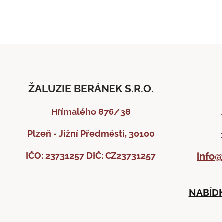
ŽALUZIE BERÁNEK S.R.O.
Hřímalého 876/38
Plzeň - Jižní Předměstí, 30100
IČO: 23731257
DIČ: CZ23731257
info@
NABÍDK