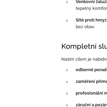
Venkovní žaluzi
tepelný komfor
Sítě proti hmy
bez obav.
Kompletní sl
Naším cílem je nabídno
odborné porade
zaměření přímo
profesionální 
záruční a pozár