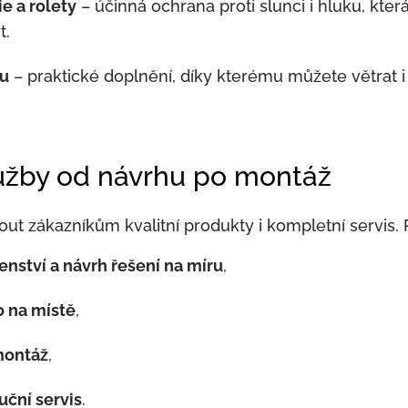
e a rolety
– účinná ochrana proti slunci i hluku, kter
t.
zu
– praktické doplnění, díky kterému můžete větrat i
užby od návrhu po montáž
ut zákazníkům kvalitní produkty i kompletní servis.
nství a návrh řešení na míru
,
 na místě
,
montáž
,
uční servis
.