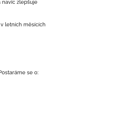
á navíc zlepšuje
 v letních měsících
 Postaráme se o: