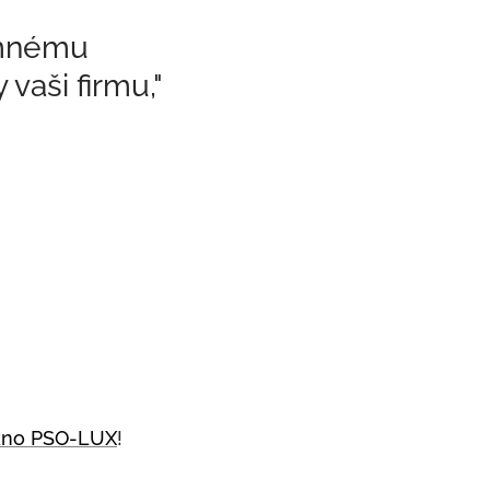
emnému
vaši firmu,"
okno PSO-LUX
!