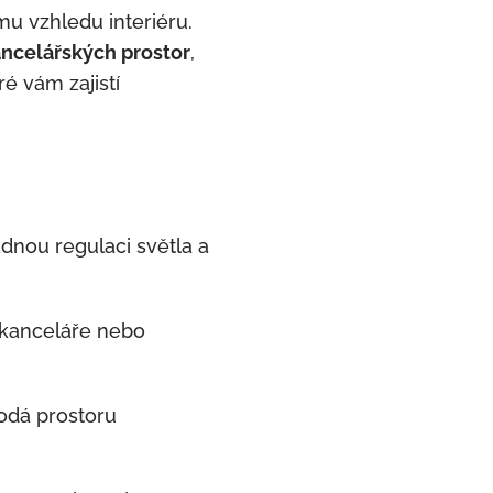
ímu vzhledu interiéru.
ancelářských prostor
,
é vám zajistí
dnou regulaci světla a
 kanceláře nebo
dodá prostoru