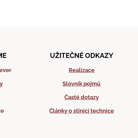
ME
UŽITEČNÉ ODKAZY
sever
Realizace
y
Slovník pojmů
Časté dotazy
ce
Články o stínící technice