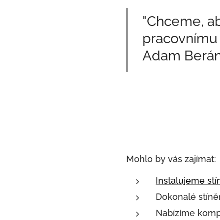
"Chceme, ab
pracovnímu p
Adam Berá
Mohlo by vás zajímat:
Instalujeme stí
Dokonalé stíně
Nabízíme komp