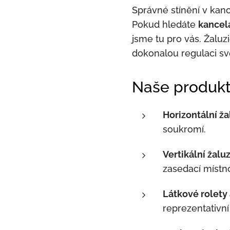
Správné stínění v kanc
Pokud hledáte
kancel
jsme tu pro vás. Žaluz
dokonalou regulaci svě
Naše produkt
Horizontální ža
soukromí.
Vertikální žalu
zasedací místno
Látkové rolety 
reprezentativní