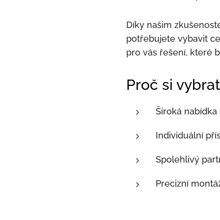
Díky našim zkušenoste
potřebujete vybavit c
pro vás řešení, které
Proč si vybra
Široká nabídka s
Individuální př
Spolehlivý part
Precizní montáž