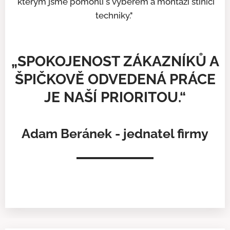
kterým jsme pomohli s výběrem a montáží stínící
techniky."
„SPOKOJENOST ZÁKAZNÍKŮ A
ŠPIČKOVĚ ODVEDENÁ PRÁCE
JE NAŠÍ PRIORITOU.“
Adam Beránek - jednatel firmy