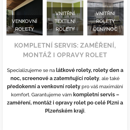
VNITŘNÍ
VNITŘNÍ
VENKOVNÍ
TEXTILNÍ
ROLETY
ROLETY
ROLETY
DEN/NOC
KOMPLETNÍ SERVIS: ZAMĚŘENÍ,
MONTÁŽ I OPRAVY ROLET
látkové rolety, rolety den a
Specializujeme se na
noc, screenové a zatemňující rolety
, ale také
předokenní a venkovní rolety
pro váš maximální
kompletní servis –
komfort. Garantujeme vám
zaměření, montáž i opravy rolet po celé Plzni a
Plzeňském kraji
.