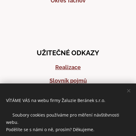
Okres Tachov
UŽITEČNÉ ODKAZY
Realizace
Slovník pojmů
Časté dotazy
VÍTÁME VÁS na webu firmy Žaluzie Beránek s.r.o.
Články o stínící technice
🍪 Soubory cookies používáme pro měření návštěvnosti
webu.
Podělíte se s námi o ně, prosím? Děkujeme.
DOMLUVIT ZAMĚŘENÍ