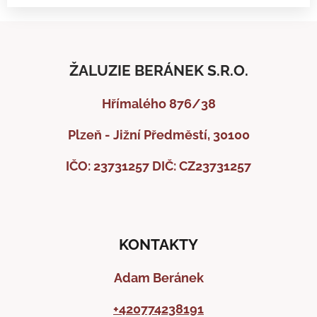
ŽALUZIE BERÁNEK S.R.O.
Hřímalého 876/38
Plzeň - Jižní Předměstí, 30100
IČO: 23731257
DIČ: CZ23731257
KONTAKTY
Adam Beránek
+420774238191