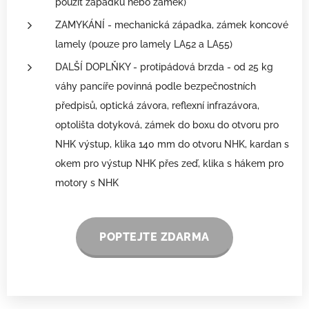
použít západku nebo zámek)
ZAMYKÁNÍ - mechanická západka, zámek koncové
lamely (pouze pro lamely LA52 a LA55)
DALŠÍ DOPLŇKY - protipádová brzda - od 25 kg
váhy pancíře povinná podle bezpečnostních
předpisů, optická závora, reflexní infrazávora,
optolišta dotyková, zámek do boxu do otvoru pro
NHK výstup, klika 140 mm do otvoru NHK, kardan s
okem pro výstup NHK přes zeď, klika s hákem pro
motory s NHK
POPTEJTE ZDARMA