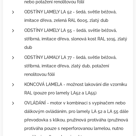
nebo potažení renolitovou fólií
ODSTÍNY LAMELY LA 52 - šedá, světle béžová,
imitace dřeva, zelená RAL 6005, zlatý dub
ODSTÍNY LAMELY LA 55 - šedá, světle béžová,
stříbrná, imitace dřeva, slonová kost RAL 1015, zlatý
dub
ODSTÍNY LAMALY LA 77 - šedá, světle béžová,
stříbrná, imitace dřeva, zlatý dub, potažení
renolitovou fólií
KONCOVÁ LAMELA - možnost lakování dle vzorníku
RAL (pouze pro lamely LA52 a LA55)
OVLÁDÁNÍ - motor v kombinaci s vypínačem nebo
dálkovým ovládáním, pro lamely LA 52 a LA 55 dále
převodovka s klikou, pružinová protiváha (pružinová
protiváha pouze s neperforovanou lamelou, nutno