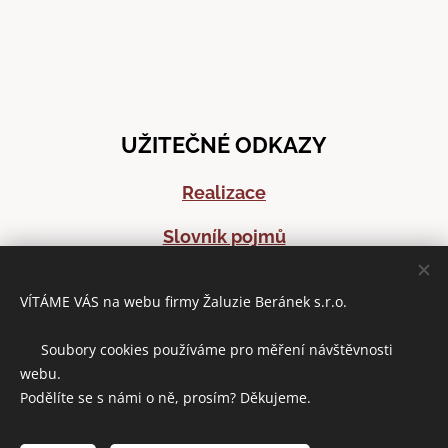
UŽITEČNÉ ODKAZY
Realizace
Slovník pojmů
Časté dotazy
VÍTÁME VÁS na webu firmy Žaluzie Beránek s.r.o.
Články o stínící technice
🍪 Soubory cookies používáme pro měření návštěvnosti
webu.
Podělíte se s námi o ně, prosím? Děkujeme.
DOMLUVIT ZAMĚŘENÍ