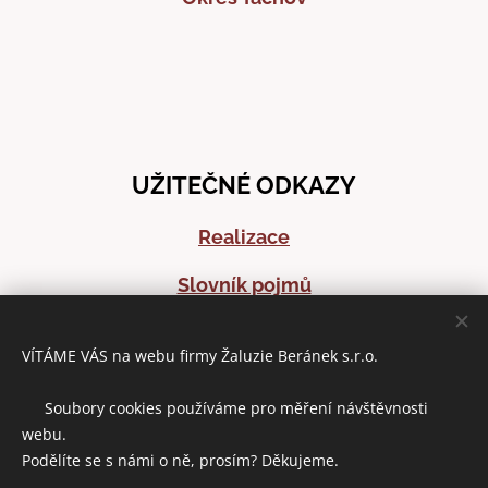
UŽITEČNÉ ODKAZY
Realizace
Slovník pojmů
Časté dotazy
VÍTÁME VÁS na webu firmy Žaluzie Beránek s.r.o.
Články o stínící technice
🍪 Soubory cookies používáme pro měření návštěvnosti
webu.
Podělíte se s námi o ně, prosím? Děkujeme.
DOMLUVIT ZAMĚŘENÍ