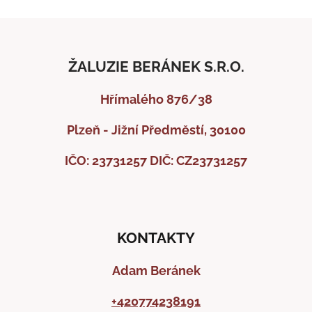
ŽALUZIE BERÁNEK S.R.O.
Hřímalého 876/38
Plzeň - Jižní Předměstí, 30100
IČO: 23731257
DIČ: CZ23731257
KONTAKTY
Adam Beránek
+420774238191