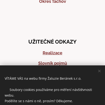
Okres Tachov
UŽITEČNÉ ODKAZY
Realizace
Slovník pojmů
Časté dotazy
VÍTÁME VÁS na webu firmy Žaluzie Beránek s.r.o.
Články o stínící technice
🍪 Soubory cookies používáme pro měření návštěvnosti
webu.
Podělíte se s námi o ně, prosím? Děkujeme.
DOMLUVIT ZAMĚŘENÍ