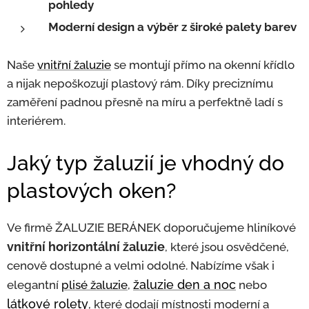
pohledy
Moderní design a výběr z široké palety barev
Naše
vnitřní žaluzie
se montují přímo na okenní křídlo
a nijak nepoškozují plastový rám. Díky preciznímu
zaměření padnou přesně na míru a perfektně ladí s
interiérem.
Jaký typ žaluzií je vhodný do
plastových oken?
Ve firmě ŽALUZIE BERÁNEK doporučujeme hliníkové
vnitřní horizontální žaluzie
, které jsou osvědčené,
cenově dostupné a velmi odolné. Nabízíme však i
žaluzie den a noc
elegantní
plisé žaluzie
,
nebo
látkové rolety
, které dodají místnosti moderní a