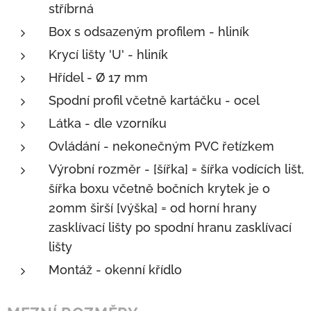
stříbrná
Box s odsazeným profilem - hliník
Krycí lišty 'U' - hliník
Hřídel - Ø 17 mm
Spodní profil včetně kartáčku - ocel
Látka - dle vzorníku
Ovládání - nekonečným PVC řetízkem
Výrobní rozměr - [šířka] = šířka vodících lišt,
šířka boxu včetně bočních krytek je o
20mm širší [výška] = od horní hrany
zasklívací lišty po spodní hranu zasklívací
lišty
Montáž - okenní křídlo