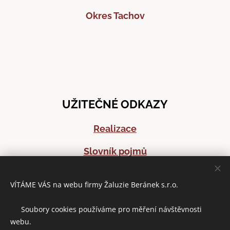
Okres Tachov
UŽITEČNÉ ODKAZY
Realizace
Slovník pojmů
Časté dotazy
VÍTÁME VÁS na webu firmy Žaluzie Beránek s.r.o.
Články o stínící technice
🍪 Soubory cookies používáme pro měření návštěvnosti
webu.