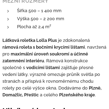
MEZNÍ ROZMĚRY
Šířka 500 – 1 400 mm
Výška 500 – 2 200 mm
Plocha až 2,4 m²
Látková roletka Lolla Plus
je zdokonalená
rámová roleta s bočními krycími lištami
, navržená
pro
maximální úroveň soukromí a účinné
zatemnění interiéru
. Rámová konstrukce
společně s
vodicími lištami
zajišťuje přesné
vedení látky, výrazně omezuje průnik světla po
stranách a přispívá k rovnoměrnému chodu
rolety po celé výšce okna. Dodáváme do
Plzně,
Domažlic, Přeštic
a celého
Plzeňského kraje
.