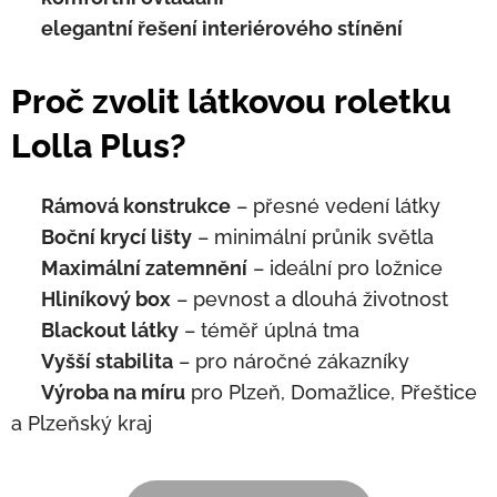
✅
elegantní řešení interiérového stínění
Proč zvolit látkovou roletku
Lolla Plus?
✅
Rámová konstrukce
– přesné vedení látky
✅
Boční krycí lišty
– minimální průnik světla
✅
Maximální zatemnění
– ideální pro ložnice
✅
Hliníkový box
– pevnost a dlouhá životnost
✅
Blackout látky
– téměř úplná tma
✅
Vyšší stabilita
– pro náročné zákazníky
✅
Výroba na míru
pro Plzeň, Domažlice, Přeštice
a Plzeňský kraj