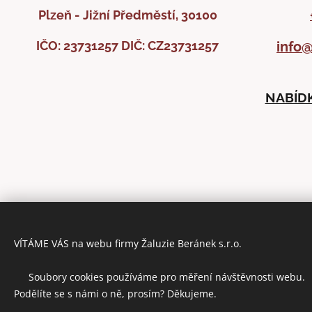
Plzeň - Jižní Předměstí, 30100
IČO: 23731257
DIČ: CZ23731257
info@
NABÍDK
VÍTÁME VÁS na webu firmy Žaluzie Beránek s.r.o.
🍪 Soubory cookies používáme pro měření návštěvnosti webu.
Podělíte se s námi o ně, prosím? Děkujeme.
ZÁSADY 