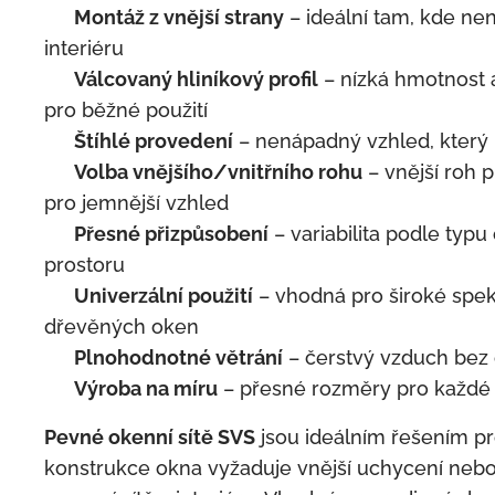
✅
Montáž z vnější strany
– ideální tam, kde nen
interiéru
✅
Válcovaný hliníkový profil
– nízká hmotnost 
pro běžné použití
✅
Štíhlé provedení
– nenápadný vzhled, který 
✅
Volba vnějšího/vnitřního rohu
– vnější roh pr
pro jemnější vzhled
✅
Přesné přizpůsobení
– variabilita podle typ
prostoru
✅
Univerzální použití
– vhodná pro široké spek
dřevěných oken
✅
Plnohodnotné větrání
– čerstvý vzduch bez
✅
Výroba na míru
– přesné rozměry pro každé
Pevné okenní sítě SVS
jsou ideálním řešením pr
konstrukce okna vyžaduje vnější uchycení nebo