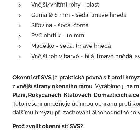
Vnější/vnitřní rohy - plast
Guma Ø 6 mm - šedá, tmavě hnědá
Síťovina - šedá, černá
PVC obrtlík - 10 mm
Madélko - šedá, tmavě hnědá
Vnější roh v barvě - bílá, tmavě hnědá, 
Okenní síť SVS
je
praktická pevná síť proti hmy
z vnější strany okenního rámu
. Vyrábíme ji
na m
Plzni, Rokycanech, Klatovech, Domažlicích a c
Toto řešení umožňuje účinnou ochranu proti 
dalšímu hmyzu při zachování plnohodnotného vět
Proč zvolit okenní síť SVS?