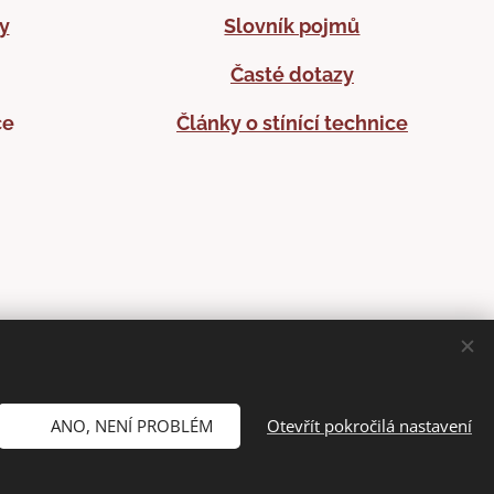
y
Slovník pojmů
Časté dotazy
ce
Články o stínící technice
✅ ANO, NENÍ PROBLÉM
Otevřít pokročilá nastavení
rů cookies