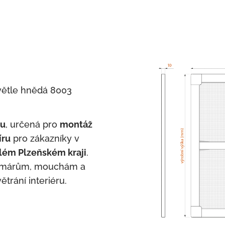
světle hnědá 8003
zu
, určená pro
montáž
íru
pro zákazníky v
elém Plzeňském kraji
.
komárům, mouchám a
rání interiéru.