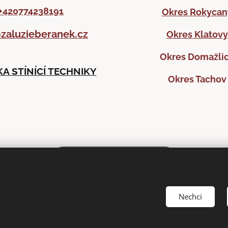
+420774238191
Okres Rokycan
zaluzieberanek.cz
Okres Klatovy
Okres Domažli
A STÍNÍCÍ TECHNIKY
Okres Tachov
DOMLUVIT ZAMĚŘENÍ
Nechci
OCHRANY OSOBNÍCH ÚDAJŮ
Cookies
Zásady používání soubo