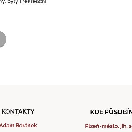
y, byty i rekreační
KONTAKTY
KDE PŮSOBÍ
Adam Beránek
Plzeň-město, jih, 