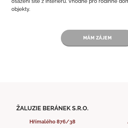
osazení sítě z interiéru. Vhodné pro rodinné dom
objekty.
MÁM ZÁJEM
ŽALUZIE BERÁNEK S.R.O.
Hřímalého 876/38