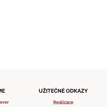
ME
UŽITEČNÉ ODKAZY
sever
Realizace