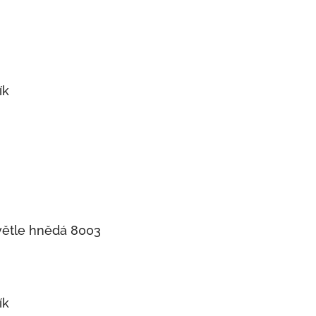
ík
světle hnědá 8003
ík