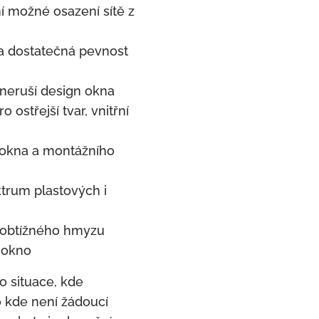
í možné osazení sítě z
a dostatečná pevnost
neruší design okna
o ostřejší tvar, vnitřní
u okna a montážního
trum plastových i
 obtížného hmyzu
 okno
o situace, kde
 kde není žádoucí