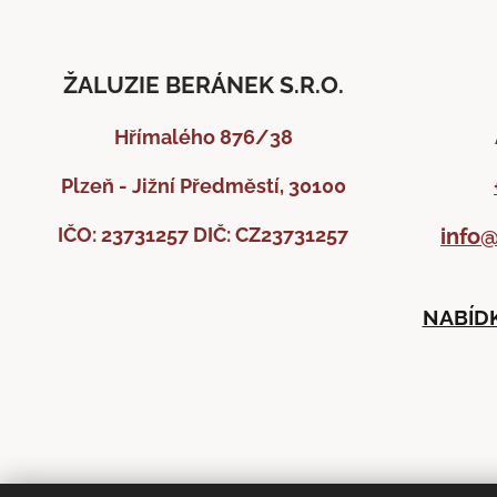
ŽALUZIE BERÁNEK S.R.O.
Hřímalého 876/38
Plzeň - Jižní Předměstí, 30100
IČO: 23731257
DIČ: CZ23731257
info@
NABÍDK