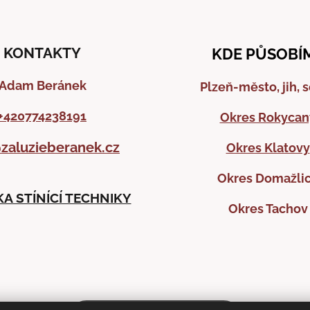
posouvají v hliníkových 
kterému můžeš rolety o
chod a stabilitu.
Přechod na ovládání p
Základní manuální průh
zajistí ti klid doma i na
KONTAKTY
KDE PŮSOBÍ
zcela vytáhnout nebo z
ovládaná okna, která 
Adam Beránek
Plzeň-město, jih, 
venkovní roleta se rych
ovládá. Stačí otevřít ok
+420774238191
Okres Rokycan
dvěma háčkům na vnější
zaluzieberanek.cz
Okres Klatovy
Okres Domažli
A STÍNÍCÍ TECHNIKY
Okres Tachov