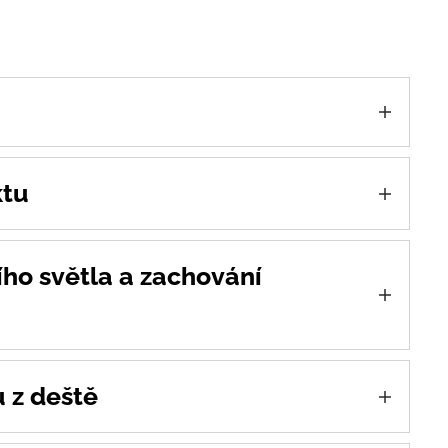
ktu
ho pokoje nebo domácí kanceláře
ho světla a zachování
lo a zároveň snižuje oslnění
ější interiér
ýz lze regulovat denní světlo, omezit oslnění
tla např. na obrazovkách, a zajistit tak
 z deště
dí.
e snížit hluk deště na okenní tabuli až o