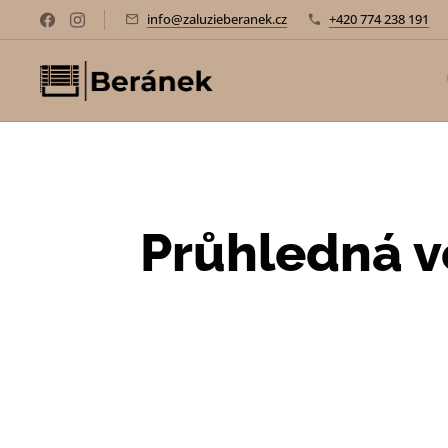
info@zaluzieberanek.cz
+420 774 238 191
Průhledná ve