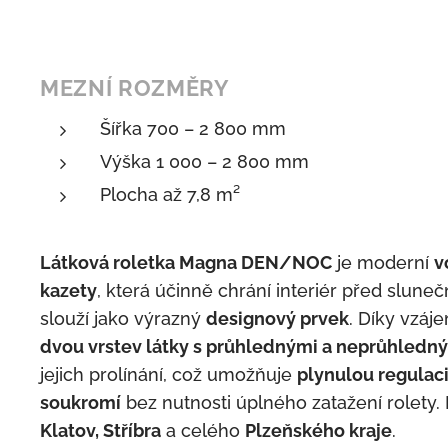
MEZNÍ ROZMĚRY
Šířka 700 – 2 800 mm
Výška 1 000 – 2 800 mm
Plocha až 7,8 m²
Látková roletka Magna DEN/NOC
je moderní
v
kazety
, která účinně chrání interiér před slune
slouží jako výrazný
designový prvek
. Díky vzá
dvou vrstev látky s průhlednými a neprůhledn
jejich prolínání, což umožňuje
plynulou regulaci
soukromí
bez nutnosti úplného zatažení rolet
Klatov, Stříbra
a celého
Plzeňského kraje
.