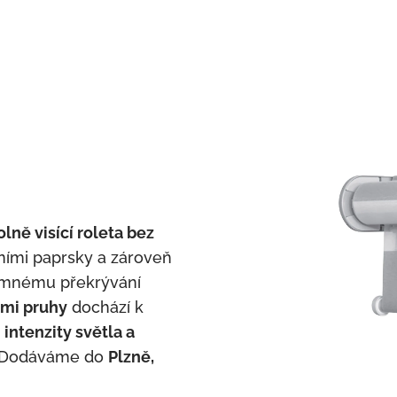
olně visící roleta bez
čními paprsky a zároveň
jemnému překrývání
ými pruhy
dochází k
 intenzity světla a
y. Dodáváme do
Plzně,