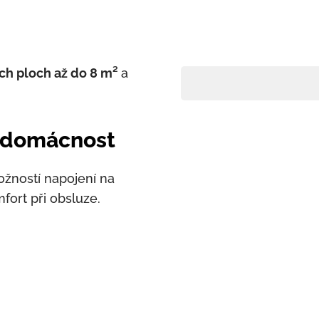
ch ploch až do 8 m²
a
á domácnost
žností napojení na
mfort při obsluze.