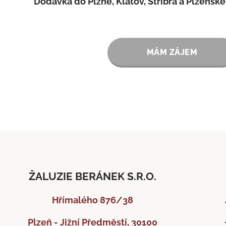
✅
Dodávka do Plzně, Klatov, Stříbra a Plzeňské
MÁM ZÁJEM
ŽALUZIE BERÁNEK S.R.O.
Hřímalého 876/38
Plzeň - Jižní Předměstí, 30100