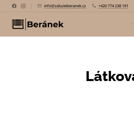
info@zaluzieberanek.cz
+420 774 238 191
Látkov