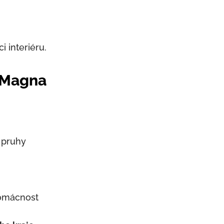
i interiéru.
u Magna
 pruhy
domácnost