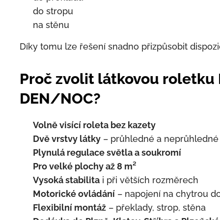
✅ do stropu
✅ na stěnu
Díky tomu lze řešení snadno přizpůsobit dispozic
Proč zvolit látkovou roletk
DEN/NOC?
✅
Volně visící roleta bez kazety
✅
Dvě vrstvy látky
– průhledné a neprůhledné
✅
Plynulá regulace světla a soukromí
✅
Pro velké plochy až 8 m²
✅
Vysoká stabilita
i při větších rozměrech
✅
Motorické ovládání
– napojení na chytrou 
✅
Flexibilní montáž
– překlady, strop, stěna