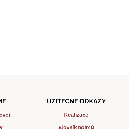
ME
UŽITEČNÉ ODKAZY
sever
Realizace
y
Slovník pojmů