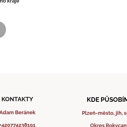
ho kraje
KONTAKTY
KDE PŮSOBÍ
Adam Beránek
Plzeň-město, jih, 
+420774238191
Okres Rokycan