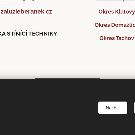
zaluzieberanek.cz
Okres Klatovy
Okres Domažli
A STÍNÍCÍ TECHNIKY
Okres Tachov
DOMLUVIT ZAMĚŘENÍ
Nechci
OCHRANY OSOBNÍCH ÚDAJŮ
Cookies
Zásady používání soubo