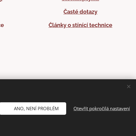
Časté dotazy
ce
Články o stínící technice
✅ ANO, NENÍ PROBLÉM
Otevřít pokročilá nastavení
rů cookies