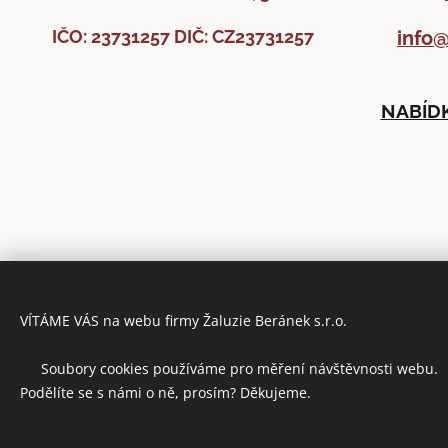
IČO: 23731257
DIČ: CZ23731257
info@
NABÍDK
VÍTÁME VÁS na webu firmy Žaluzie Beránek s.r.o.
🍪 Soubory cookies používáme pro měření návštěvnosti webu.
Podělíte se s námi o ně, prosím? Děkujeme.
ZÁSADY 