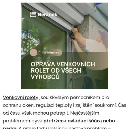
Venkovní rolety
jsou skvělým pomocníkem pro
ochranu oken, regulaci teploty i zajištění soukromí. Čas
od času však mohou potrápit. Nejčastějším
problémem bývá
přetržená ovládací šňůra nebo
páska
. A právě tady většinou nastává problém –