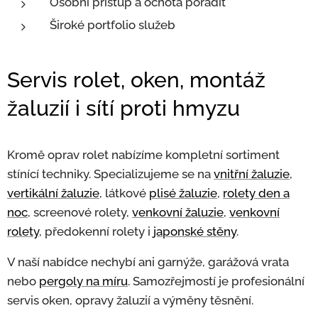
Osobní přístup a ochota poradit
Široké portfolio služeb
Servis rolet, oken, montáž
žaluzií i sítí proti hmyzu
Kromě oprav rolet nabízíme kompletní sortiment
stínící techniky. Specializujeme se na
vnitřní žaluzie
,
vertikální žaluzie
, látkové
plisé žaluzie
,
rolety den a
noc
, screenové rolety,
venkovní žaluzie
,
venkovní
rolety
, předokenní rolety i
japonské stěny
.
V naší nabídce nechybí ani garnýže, garážová vrata
nebo
pergoly na míru
. Samozřejmostí je profesionální
servis oken, opravy žaluzií a výměny těsnění.